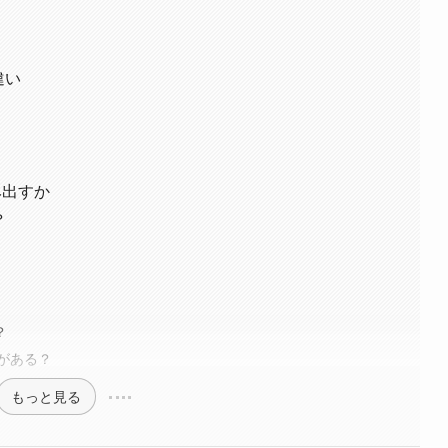
違い
み出すか
？
？
がある？
もっと見る