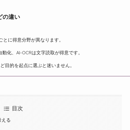
などの違い
術ごとに得意分野が異なります。
自動化、AI-OCRは文字読取が得意です。
など目的を起点に選ぶと迷いません。
目次
考える