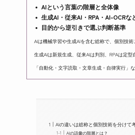
AIという言葉の階層と全体像
生成AI・従来AI・RPA・AI-OCR
目的から逆引きで選ぶ判断基準
AIは機械学習や生成AIを含む総称で、個別技
生成AIは新規生成、従来AIは判別、RPAは定型
「自動化・文字読取・文章生成・自律実行」
AIの違いは総称と個別技術を分けて
AIの語彙の階層とは？