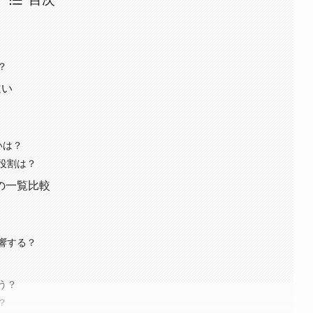
？
違い
違いは？
ioの役割は？
udeの一覧比較
響する？
う？
？