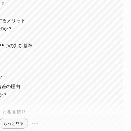
は？
するメリット
るのか？
？5つの判断基準
？
倍差の理由
か？
トと相見積り
もっと見る