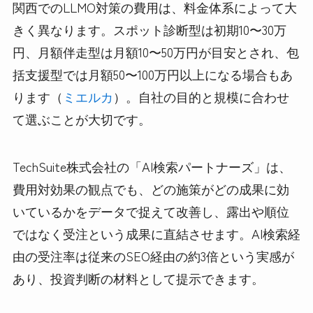
関西でのLLMO対策の費用は、料金体系によって大
きく異なります。スポット診断型は初期10〜30万
円、月額伴走型は月額10〜50万円が目安とされ、包
括支援型では月額50〜100万円以上になる場合もあ
ります（
ミエルカ
）。自社の目的と規模に合わせ
て選ぶことが大切です。
TechSuite株式会社の「AI検索パートナーズ」は、
費用対効果の観点でも、どの施策がどの成果に効
いているかをデータで捉えて改善し、露出や順位
ではなく受注という成果に直結させます。AI検索経
由の受注率は従来のSEO経由の約3倍という実感が
あり、投資判断の材料として提示できます。