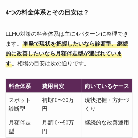
4つの料金体系とその目安は？
LLMO対策の料金体系は主に4パターンに整理でき
ます。
単発で現状を把握したいなら診断型、継続
的に改善したいなら月額伴走型が選ばれていま
す
。相場の目安は次の通りです。
料金体系
費用目安
向いているケース
スポット
初期10〜30万
現状把握・方針づ
診断型
円
くり
月額伴走
月額10〜50万
継続的な改善運用
型
円