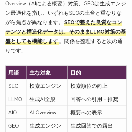
Overview（AIによる概要）対策、GEOは生成エンジ
ン最適化を指し、いずれもSEOの土台と重なりな
がら焦点が異なります。
SEOで整えた良質なコン
テンツと構造化データは、そのままLLMO対策の基
盤としても機能します
。関係を整理すると次の通
りです。
用語
主な対象
目的
SEO
検索エンジン
検索順位の向上
LLMO
生成AI全般
回答への引用・推奨
AIO
AI Overview
概要への表示
GEO
生成エンジン
生成回答での露出