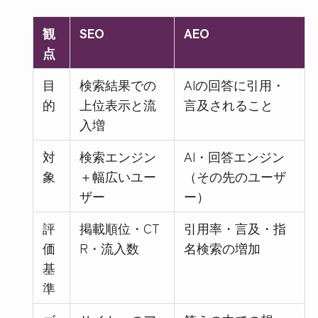
観
SEO
AEO
点
目
検索結果での
AIの回答に引用・
的
上位表示と流
言及されること
入増
対
検索エンジン
AI・回答エンジン
象
＋幅広いユー
（その先のユーザ
ザー
ー）
評
掲載順位・CT
引用率・言及・指
価
R・流入数
名検索の増加
基
準