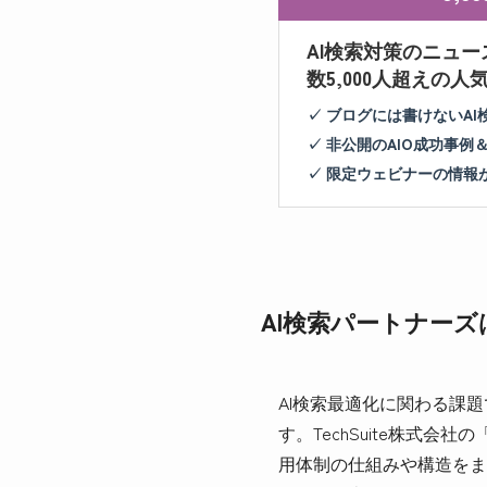
AI検索対策のニュー
数5,000人超えの
✓ ブログには書けないA
✓ 非公開のAIO成功事例
✓ 限定ウェビナーの情報
AI検索パートナー
AI検索最適化に関わる課
す。TechSuite株式
用体制の仕組みや構造をま