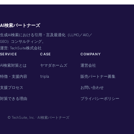
AI検索パートナーズ
生成AI検索における引用・言及最適化（LLMO／AIO／
GEO）コンサルティング。
運営: TechSuite株式会社
SERVICE
CASE
COMPANY
AI検索対策とは
ヤマダホームズ
運営会社
特徴・支援内容
tripla
販売パートナー募集
支援プロセス
お問い合わせ
対策できる理由
プライバシーポリシー
© TechSuite, Inc. · AI検索パートナーズ