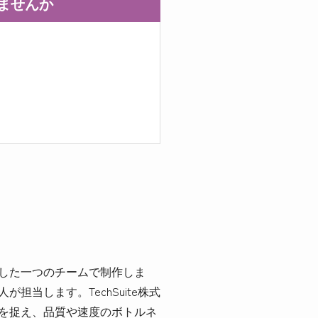
りませんか
携した一つのチームで制作しま
当します。TechSuite株式
のを捉え、品質や速度のボトルネ