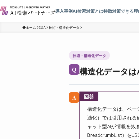
導入事例
AI検索対策とは
特徴
対策できる理
ホーム
Q&A
技術・構造化データ
技術・構造化データ
構造化データはA
Q
回答
A
構造化データは、ページ
適化）では引用される確
ャット型AIが情報を抜き出
BreadcrumbLi