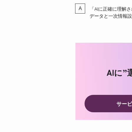
「AIに正確に理解
データと一次情報設
AIに
サー