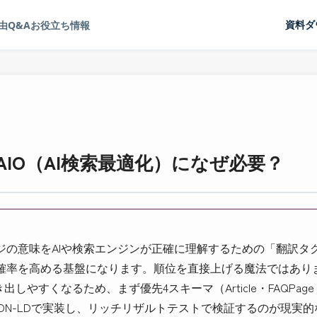
由
Q&A
お役立ち情報
資料ダ
IO（AI検索最適化）になぜ必要？
の意味をAIや検索エンジンが正確に理解するための「翻訳タグ」
率を高める基盤になります。順位を直接上げる魔法ではありませんが
しやすくなるため、まず優先4スキーマ（Article・FAQPage・Org
st）をJSON-LDで実装し、リッチリザルトテストで検証するのが現